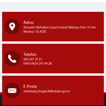
Adres
Ataşehir Mahallesi Çayırlı Sokak Malatya Yolu 10. Km
Merkez / ELAZIĞ
Telefon
424 247 25 31
FAKS:0424 247 44 28
E-Posta
abbelazig.2nygkcik
adalet.gov.tr