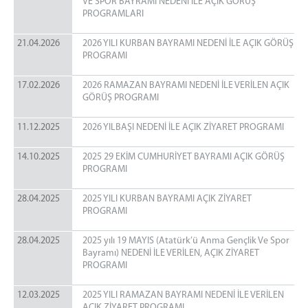
VE SPOR BAYRAMI NEDENİ İLE AÇIK GÖRÜŞ
PROGRAMLARI
SİVRİCE KADIN AÇIK CEZA İNFAZ KURUMU
SERVİSLERİMİZ
21.04.2026
2026 YILI KURBAN BAYRAMI NEDENİ İLE AÇIK GÖRÜŞ
PROGRAMI
EĞİTİM SERVİSİ
SAĞLIK SERVİSİ
17.02.2026
2026 RAMAZAN BAYRAMI NEDENİ İLE VERİLEN AÇIK
GÖRÜŞ PROGRAMI
PSİKO-SOSYAL SERVİS
GÖRÜŞ GÜNLERİ
11.12.2025
2026 YILBAŞI NEDENİ İLE AÇIK ZİYARET PROGRAMI
KAPALI VE AÇIK GÖRÜŞ GÜNLERİ
14.10.2025
2025 29 EKİM CUMHURİYET BAYRAMI AÇIK GÖRÜŞ
TELEFON GÖRÜŞ GÜNLERİ
PROGRAMI
28.04.2025
2025 YILI KURBAN BAYRAMI AÇIK ZİYARET
PROGRAMI
28.04.2025
2025 yılı 19 MAYIS (Atatürk’ü Anma Gençlik Ve Spor
Bayramı) NEDENİ İLE VERİLEN, AÇIK ZİYARET
PROGRAMI
12.03.2025
2025 YILI RAMAZAN BAYRAMI NEDENİ İLE VERİLEN
AÇIK ZİYARET PROGRAMI